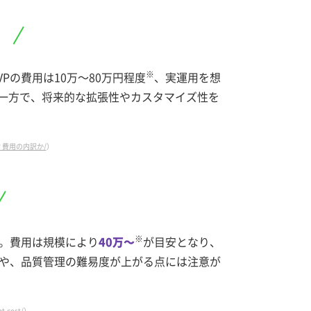
※
Pの費用は10万～80万円程度
、実運用を想
一方で、将来的な拡張性やカスタマイズ性を
とは？費用の内訳か/
）
※
。費用は規模により
40万～
が目安となり、
や、品質管理の難易度が上がる点には注意が
t-cost/
）