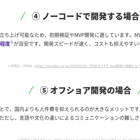
④ ノーコードで
開発する場合
ち上げ可能なため、初期検証やMVP開発に適しています。MV
※
円程度
が目安です。開発スピードが速く、コストも抑えやすい
※参照元：PRONI（
https://nocoderi.co.jp/2025/05/02/【完全ガイド】mvp開発の相場
⑤ オフショア開発の場合
とで、国内よりも人件費を抑えられるのが大きなメリットです
ただし、言語や文化の違いによるコミュニケーションの難しさ
※参照元：発注ラウンジ（
https://hnavi.co.jp/knowledge/blog/offshore-developmen