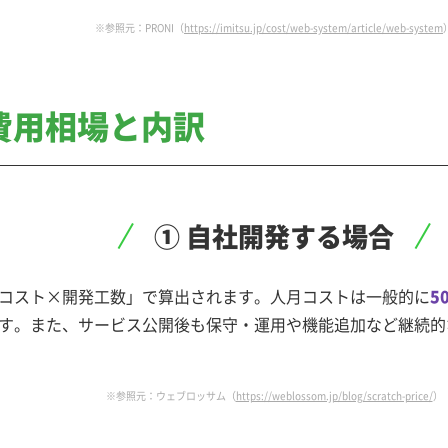
※参照元：PRONI（
https://imitsu.jp/cost/web-system/article/web-system
費用相場と内訳
① 自社開発する場合
コスト×開発工数」で算出されます。人月コストは一般的に
5
す。また、サービス公開後も保守・運用や機能追加など継続的
※参照元：ウェブロッサム（
https://weblossom.jp/blog/scratch-price/
）