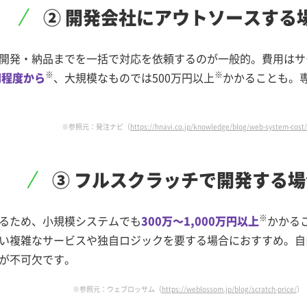
② 開発会社に
アウトソースする
開発・納品までを一括で対応を依頼するのが一般的。費用はサ
※
※
円程度から
、大規模なものでは500万円以上
かかることも。
※参照元：発注ナビ（
https://hnavi.co.jp/knowledge/blog/web-system-cost/
③ フルスクラッチで
開発する場
※
るため、小規模システムでも
300万～1,000万円以上
かかる
い複雑なサービスや独自ロジックを要する場合におすすめ。自
が不可欠です。
※参照元：ウェブロッサム（
https://weblossom.jp/blog/scratch-price/
）