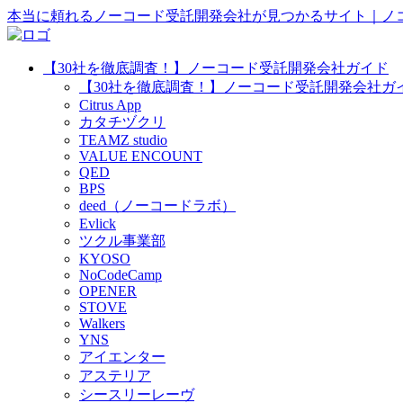
本当に頼れるノーコード受託開発会社が見つかるサイト｜ノ
【30社を徹底調査！】ノーコード受託開発会社ガイド
【30社を徹底調査！】ノーコード受託開発会社ガイ
Citrus App
カタチヅクリ
TEAMZ studio
VALUE ENCOUNT
QED
BPS
deed（ノーコードラボ）
Evlick
ツクル事業部
KYOSO
NoCodeCamp
OPENER
STOVE
Walkers
YNS
アイエンター
アステリア
シースリーレーヴ