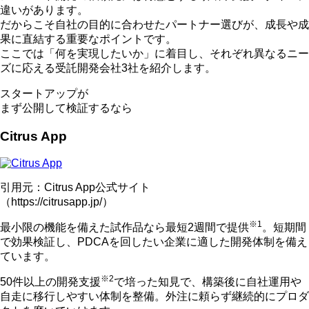
違い
があります。
だからこそ自社の目的に合わせたパートナー選びが、
成長や成
果に直結する重要なポイント
です。
ここでは「何を実現したいか」に着目し、それぞれ異なるニー
ズに応える受託開発会社3社を紹介します。
スタートアップ
が
まず公開して検証するなら
Citrus App
引用元：Citrus App公式サイト
（https://citrusapp.jp/）
※1
最小限の機能を備えた試作品なら
最短2週間で提供
。短期間
で効果検証し、PDCAを回したい企業に適した開発体制を備え
ています。
※2
50件以上の開発支援
で培った知見で、
構築後に自社運用や
自走に移行しやすい体制
を整備。外注に頼らず継続的にプロダ