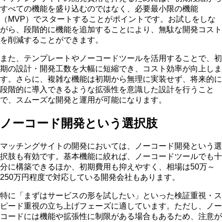
すべての機能を盛り込むのではなく、
必要最小限の機能
（MVP）でスタート
することがポイントです。お試しをしな
がら、段階的に機能を追加することにより、無駄な開発コスト
を削減することができます。
また、
テンプレートやノーコードツールを活用
することで、初
期の設計・開発工数を大幅に短縮でき、コスト効率が向上しま
す。さらに、複雑な機能は初期から無理に実装せず、将来的に
段階的に導入できるような拡張性を意識した設計を行うこと
で、スムーズな開発と運用が可能になります。
ノーコード開発という選択肢
マッチングサイトの開発においては、ノーコード開発という選
択肢も有効です。基本機能に絞れば、ノーコードツールでも十
分に構築できるほか、初期費用も抑えやすく、相場は
50万～
250万円程度
で対応している開発会社もあります。
特に「まずはサービスの形を試したい」といった検証重視・ス
ピード重視の立ち上げフェーズに適しています。ただし、ノー
コードには機能や拡張性に制限がある場合もあるため、注意が