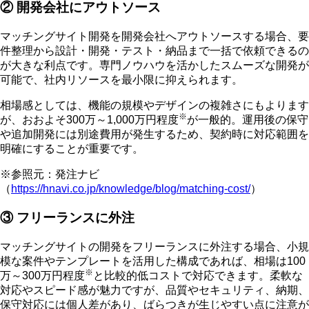
② 開発会社にアウトソース
マッチングサイト開発を開発会社へアウトソースする場合、
要
件整理から設計・開発・テスト・納品まで一括で依頼
できるの
が大きな利点です。専門ノウハウを活かしたスムーズな開発が
可能で、社内リソースを最小限に抑えられます。
相場感としては、機能の規模やデザインの複雑さにもよります
※
が、おおよそ
300万～1,000万円程度
が一般的。運用後の保守
や追加開発には別途費用が発生するため、契約時に対応範囲を
明確にすることが重要です。
※参照元：発注ナビ
（
https://hnavi.co.jp/knowledge/blog/matching-cost/
）
③ フリーランスに外注
マッチングサイトの開発をフリーランスに外注する場合、小規
模な案件やテンプレートを活用した構成であれば、相場は
100
※
万～300万円程度
と比較的低コストで対応できます。柔軟な
対応やスピード感が魅力ですが、品質やセキュリティ、納期、
保守対応には個人差があり、ばらつきが生じやすい点に注意が