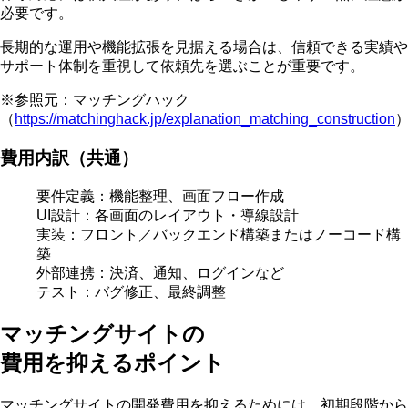
必要です。
長期的な運用や機能拡張を見据える場合は、
信頼できる実績や
サポート体制
を重視して依頼先を選ぶことが重要です。
※参照元：マッチングハック
（
https://matchinghack.jp/explanation_matching_construction
費用内訳（共通）
要件定義：機能整理、画面フロー作成
UI設計：各画面のレイアウト・導線設計
実装：フロント／バックエンド構築またはノーコード構
築
外部連携：決済、通知、ログインなど
テスト：バグ修正、最終調整
マッチングサイトの
費用を抑えるポイント
マッチングサイトの開発費用を抑えるためには、初期段階から