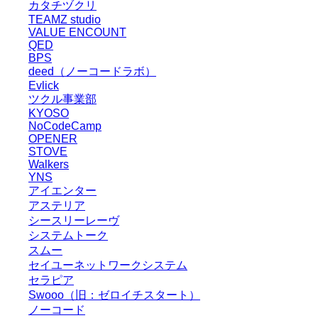
カタチヅクリ
TEAMZ studio
VALUE ENCOUNT
QED
BPS
deed（ノーコードラボ）
Evlick
ツクル事業部
KYOSO
NoCodeCamp
OPENER
STOVE
Walkers
YNS
アイエンター
アステリア
シースリーレーヴ
システムトーク
スムー
セイユーネットワークシステム
セラピア
Swooo（旧：ゼロイチスタート）
ノーコード