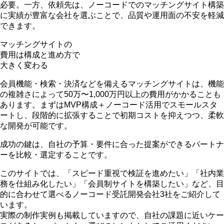
必要。一方、依頼先は、
ノーコードでのマッチングサイト構築
に実績が豊富な会社
を選ぶことで、品質や運用面の不安を軽減
できます。
マッチングサイトの
費用は構成と進め方で
大きく変わる
会員機能・検索・決済などを備えるマッチングサイトは、
機能
の複雑さによって50万〜1,000万円以上
の費用がかかることも
あります。まずは
MVP構成＋ノーコード活用
でスモールスタ
ートし、段階的に拡張することで初期コストを抑えつつ、柔軟
な開発が可能です。
成功の鍵は、自社の予算・要件に合った提案ができるパートナ
ーを比較・選定することです。
このサイトでは、「スピード重視で検証を進めたい」「社内業
務を仕組み化したい」「会員制サイトを構築したい」など、
目
的に合わせて選べるノーコード受託開発会社3社をご紹介
して
います。
実際の制作実例も掲載
していますので、自社の課題に近いケー