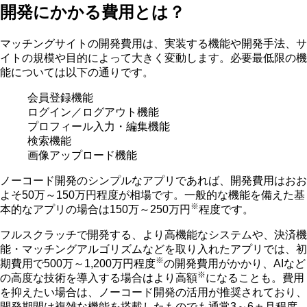
開発にかかる費用とは？
マッチングサイトの開発費用は、実装する機能や開発手法、サ
イトの規模や目的によって大きく変動します。必要最低限の機
能については以下の通りです。
会員登録機能
ログイン／ログアウト機能
プロフィール入力・編集機能
検索機能
画像アップロード機能
ノーコード開発のシンプルなアプリであれば、開発費用はおお
よそ50万～150万円程度が相場です。一般的な機能を備えた基
※
本的なアプリの場合は
150万～250万円
程度です。
フルスクラッチで開発する、より高機能なシステムや、決済機
能・マッチングアルゴリズムなどを取り入れたアプリでは、初
※
期費用で
500万～1,200万円程度
の開発費用がかかり、AIなど
※
の高度な技術を導入する場合はより高額
になることも。費用
を抑えたい場合は、ノーコード開発の活用が推奨されており、
開発期間は複雑な機能を搭載したものでも通常3～6ヵ月程度