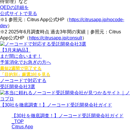
待管理）など
QEDの詳細を
公式サイトで見る
※1 参照元：Citrus App公式HP（
https://citrusapp.jp/nocode-
dev
）
※2 2025年6月調査時点 過去3年間の実績｜参照元：Citrus
App公式HP（
https://citrusapp.jp/consult
）
【3月末納品】
まだ間に合います！
予算消化でお急ぎの方へ
最短2週間で完了する
「目的別」厳選3社を見る
ノーコードで対応する
受託開発会社3選
【30社を徹底調査！】ノーコード受託開発会社ガイド
【30社を徹底調査！】ノーコード受託開発会社ガイド
_TOP
Citrus App