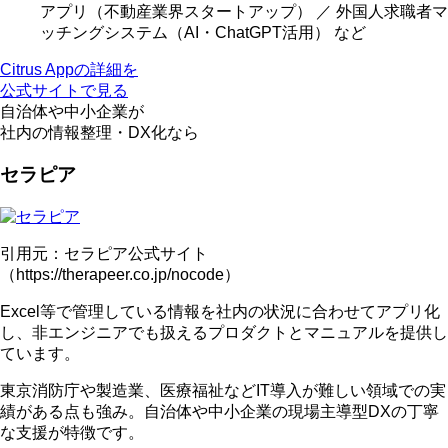
アプリ（不動産業界スタートアップ） ／ 外国人求職者マ
ッチングシステム（AI・ChatGPT活用） など
Citrus Appの詳細を
公式サイトで見る
自治体や中小企業
が
社内の情報整理・DX化なら
セラピア
引用元：セラピア公式サイト
（https://therapeer.co.jp/nocode）
Excel等で管理している情報を社内の状況に合わせてアプリ化
し、
非エンジニアでも扱えるプロダクトとマニュアル
を提供し
ています。
東京消防庁や製造業、医療福祉など
IT導入が難しい領域での実
績
がある点も強み。自治体や中小企業の現場主導型DXの丁寧
な支援が特徴です。