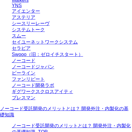
Walkers
YNS
アイエンター
アステリア
シースリーレーヴ
システムトーク
スムー
セイユーネットワークシステム
セラピア
Swooo（旧：ゼロイチスタート）
ノーコード
ノーコードジャパン
ビーライン
ファンリピート
ノーコード開発ラボ
ギグワークスクロスアイティ
プレスマン
ノーコード受託開発のメリットとは？ 開発外注・内製化の基
礎知識
ノーコード受託開発のメリットとは？ 開発外注・内製化
の基礎知識_TOP