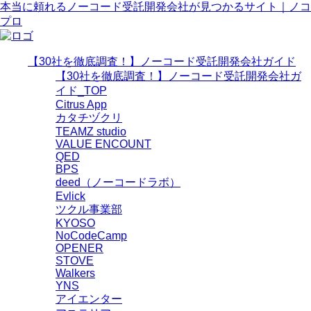
本当に頼れるノーコード受託開発会社が見つかるサイト｜ノコ
プロ
【30社を徹底調査！】ノーコード受託開発会社ガイド
【30社を徹底調査！】ノーコード受託開発会社ガ
イド_TOP
Citrus App
カタチヅクリ
TEAMZ studio
VALUE ENCOUNT
QED
BPS
deed（ノーコードラボ）
Evlick
ツクル事業部
KYOSO
NoCodeCamp
OPENER
STOVE
Walkers
YNS
アイエンター