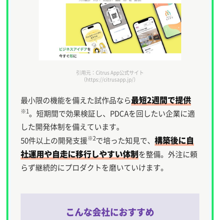
引用元：Citrus App公式サイト
（https://citrusapp.jp/）
最短2週間で提供
最小限の機能を備えた試作品なら
※1
。短期間で効果検証し、PDCAを回したい企業に適
した開発体制を備えています。
構築後に自
※2
50件以上の開発支援
で培った知見で、
社運用や自走に移行しやすい体制
を整備。外注に頼
らず継続的にプロダクトを磨いていけます。
こんな会社におすすめ