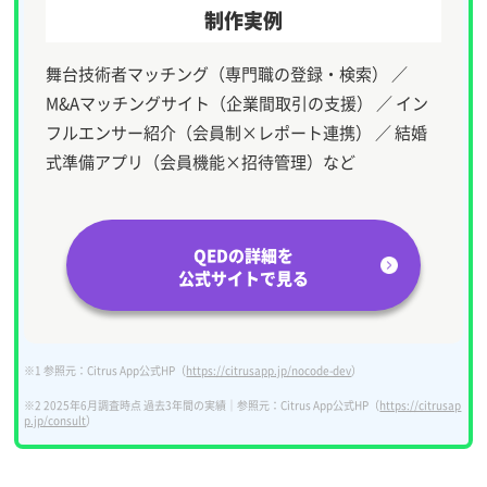
制作実例
舞台技術者マッチング（専門職の登録・検索） ／
M&Aマッチングサイト（企業間取引の支援） ／ イン
フルエンサー紹介（会員制×レポート連携） ／ 結婚
式準備アプリ（会員機能×招待管理）など
QEDの詳細を
公式サイトで見る
※1 参照元：Citrus App公式HP（
https://citrusapp.jp/nocode-dev
）
※2 2025年6月調査時点 過去3年間の実績｜参照元：Citrus App公式HP（
https://citrusap
p.jp/consult
）