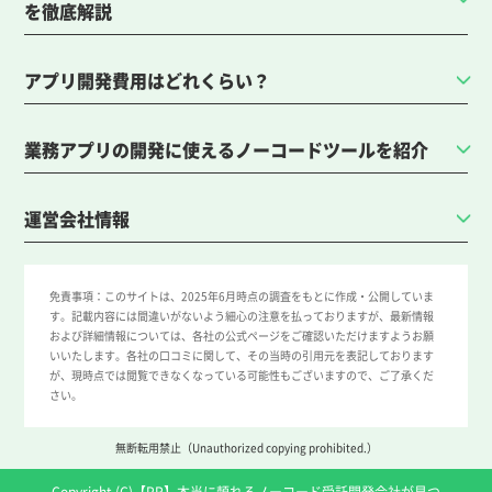
を徹底解説
アプリ開発費用はどれくらい？
業務アプリの開発に使えるノーコードツールを紹介
運営会社情報
免責事項：
このサイトは、2025年6月時点の調査をもとに作成・公開していま
す。記載内容には間違いがないよう細心の注意を払っておりますが、最新情報
および詳細情報については、各社の公式ページをご確認いただけますようお願
いいたします。各社の口コミに関して、その当時の引用元を表記しております
が、現時点では閲覧できなくなっている可能性もございますので、ご了承くだ
さい。
無断転用禁止（Unauthorized copying prohibited.）
Copyright (C)【PR】
本当に頼れるノーコード受託開発会社が見つ