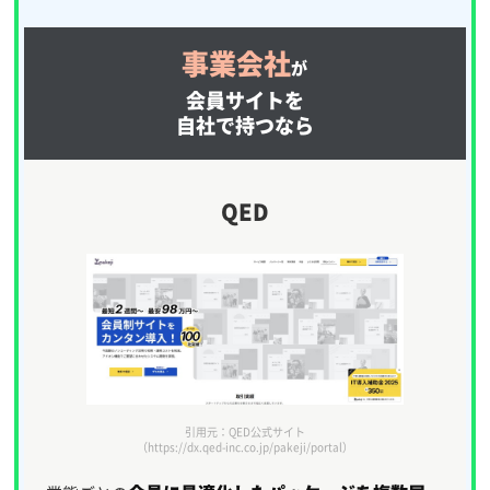
事業会社
が
会員サイトを
自社で持つなら
QED
引用元：QED公式サイト
（https://dx.qed-inc.co.jp/pakeji/portal）