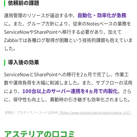
依頼前の課題
自動化・効率化が急務
運用管理のリソースが逼迫する中、
に。また、グループ方針により、従来のNotesベースの業務を
ServiceNowやSharePointへ移行する必要があり、加えて
Zabbixでは各種ログ取得が困難という技術的課題も抱えていま
した。
導入後の効果
ServiceNowとSharePointへの移行を2ヵ月で完了し、作業工
数や運用負荷を大幅に削減しました。また、サブフローの活用
100台以上のサーバー連携を4ヵ月で内製化
により、
。さら
に、保守性も向上し、異動時の引き継ぎも効率化されました。
参照元：アステリアノーコード公式HP
（https://www.asteria.com/jp/warp/case/w_it-t/）
アステリアの口コミ