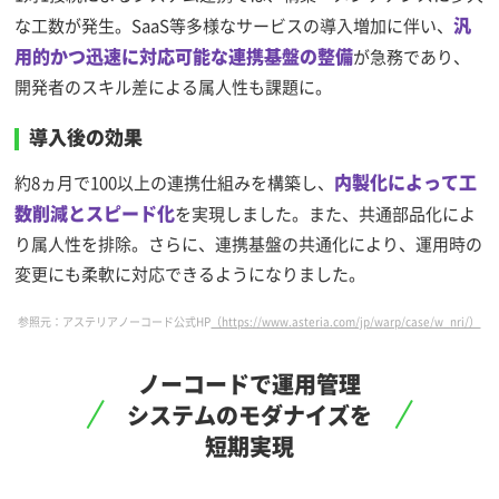
汎
な工数が発生。SaaS等多様なサービスの導入増加に伴い、
用的かつ迅速に対応可能な連携基盤の整備
が急務であり、
開発者のスキル差による属人性も課題に。
導入後の効果
内製化によって工
約8ヵ月で100以上の連携仕組みを構築し、
数削減とスピード化
を実現しました。また、共通部品化によ
り属人性を排除。さらに、連携基盤の共通化により、運用時の
変更にも柔軟に対応できるようになりました。
参照元：アステリアノーコード公式HP
（https://www.asteria.com/jp/warp/case/w_nri/）
ノーコードで運用管理
システムのモダナイズを
短期実現